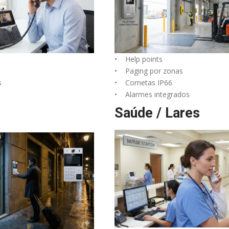
• Help points
• Paging por zonas
s
• Cornetas IP66
• Alarmes integrados
Saúde / Lares