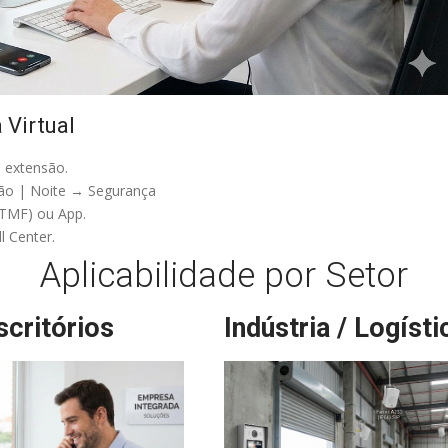
 Virtual
 extensão.
o | Noite → Segurança
DTMF) ou App.
l Center.
Aplicabilidade por Setor
critórios
Indústria / Logísti