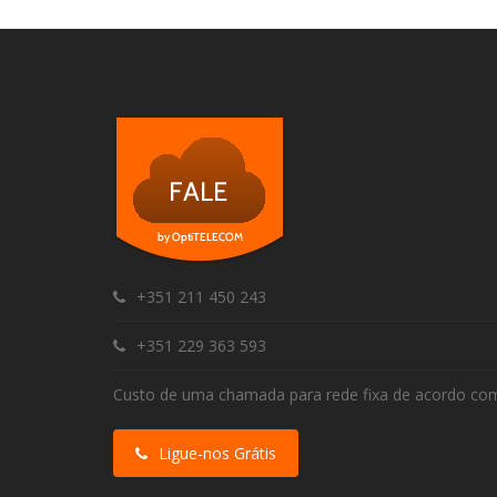
+351 211 450 243
+351 229 363 593
Custo de uma chamada para rede fixa de acordo com 
Ligue-nos Grátis